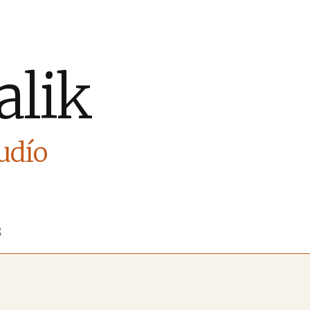
alik
Judío
S