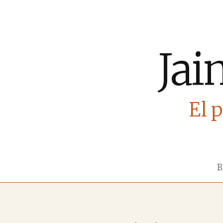
Jai
El p
B