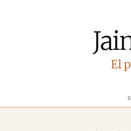
Jai
El p
B