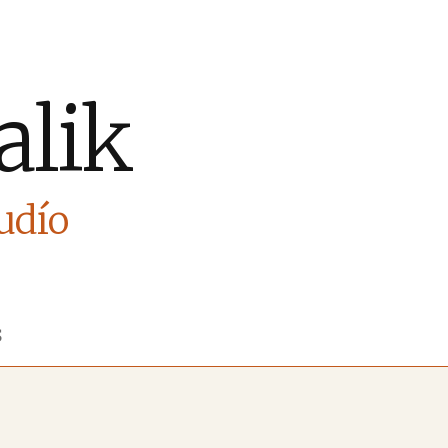
alik
Judío
S