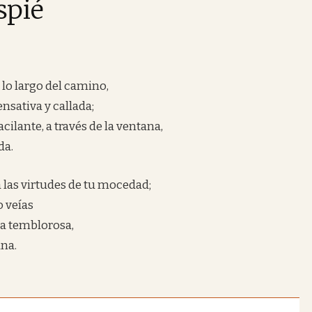
spié
 lo largo del camino,
pensativa y callada;
cilante, a través de la ventana,
da.
las virtudes de tu mocedad;
o veías
a temblorosa,
ana.