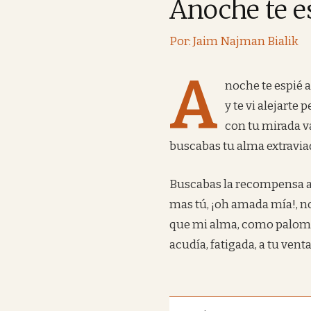
Anoche te e
Por: Jaim Najman Bialik
A
noche te espié a
y te vi alejarte 
con tu mirada va
buscabas tu alma extravia
Buscabas la recompensa a 
mas tú, ¡oh amada mía!, n
que mi alma, como palom
acudía, fatigada, a tu vent