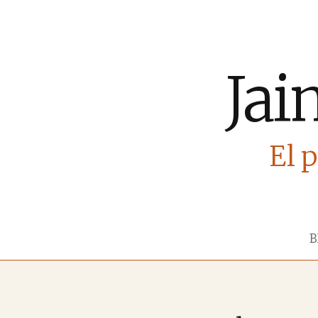
Jai
El p
B