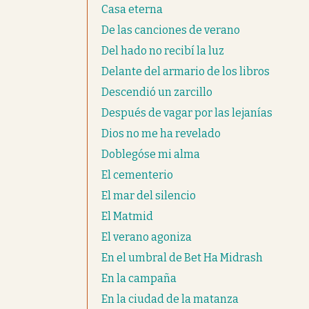
Casa eterna
De las canciones de verano
Del hado no recibí la luz
Delante del armario de los libros
Descendió un zarcillo
Después de vagar por las lejanías
Dios no me ha revelado
Doblegóse mi alma
El cementerio
El mar del silencio
El Matmid
El verano agoniza
En el umbral de Bet Ha Midrash
En la campaña
En la ciudad de la matanza