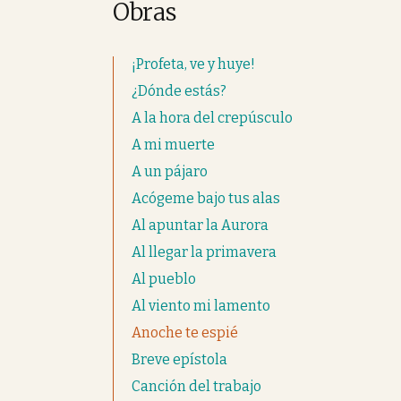
Obras
¡Profeta, ve y huye!
¿Dónde estás?
A la hora del crepúsculo
A mi muerte
A un pájaro
Acógeme bajo tus alas
Al apuntar la Aurora
Al llegar la primavera
Al pueblo
Al viento mi lamento
Anoche te espié
Breve epístola
Canción del trabajo