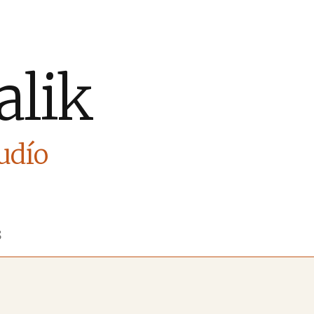
alik
Judío
S