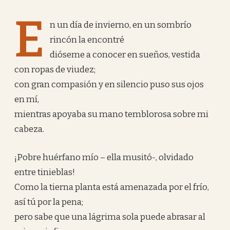
E
n un día de invierno, en un sombrío
rincón la encontré
dióseme a conocer en sueños, vestida
con ropas de viudez;
con gran compasión y en silencio puso sus ojos
en mí,
mientras apoyaba su mano temblorosa sobre mi
cabeza.
¡Pobre huérfano mío – ella musitó-, olvidado
entre tinieblas!
Como la tierna planta está amenazada por el frío,
así tú por la pena;
pero sabe que una lágrima sola puede abrasar al